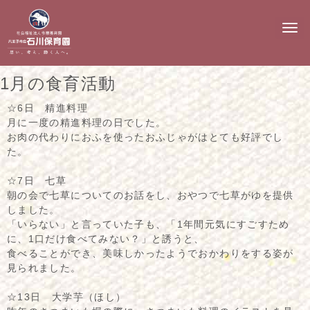
N
a
v
i
g
1月の食育活動
a
t
i
☆6日 精進料理
o
月に一度の精進料理の日でした。
n
お肉の代わりにおふを使ったおふじゃがはとても好評でし
た。
☆7日 七草
朝の会で七草についてのお話をし、おやつで七草がゆを提供
しました。
「いらない」と言っていた子も、「1年間元気にすごすため
に、1口だけ食べてみない？」と誘うと、
食べることができ、美味しかったようでおかわりをする姿が
見られました。
☆13日 大学芋（ほし）