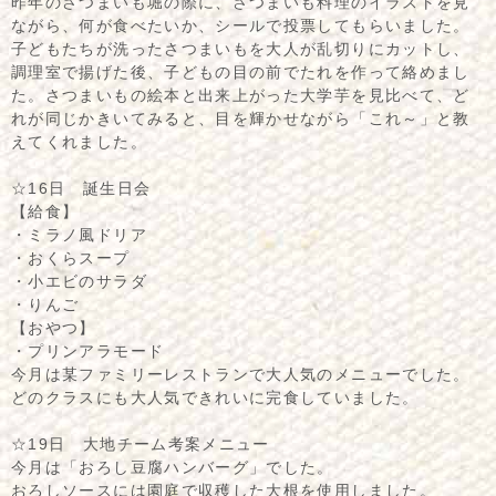
昨年のさつまいも堀の際に、さつまいも料理のイラストを見
ながら、何が食べたいか、シールで投票してもらいました。
子どもたちが洗ったさつまいもを大人が乱切りにカットし、
調理室で揚げた後、子どもの目の前でたれを作って絡めまし
た。さつまいもの絵本と出来上がった大学芋を見比べて、ど
れが同じかきいてみると、目を輝かせながら「これ～」と教
えてくれました。
☆16日 誕生日会
【給食】
・ミラノ風ドリア
・おくらスープ
・小エビのサラダ
・りんご
【おやつ】
・プリンアラモード
今月は某ファミリーレストランで大人気のメニューでした。
どのクラスにも大人気できれいに完食していました。
☆19日 大地チーム考案メニュー
今月は「おろし豆腐ハンバーグ」でした。
おろしソースには園庭で収穫した大根を使用しました。