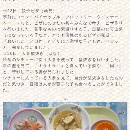
☆23日 餃子ピザ（幼児）
事前にコーン・パイナップル・ブロッコリー・ウインナー・
ベーコンなど、ピザにのせたい具をみんなで考え、ピザ作り
を行いました。苦手なものは素通りする子、全部のせて山盛
りになっている子など、とても個性のあるピザが完成し、
「おいしい」と自作したピザにご満悦な子ども達。ペロッ
と、完食していました。
☆30日 人参型抜き（はな）
給食のシチューに使う人参を使って、型抜きを行いました。
星の型を見て、「キラキラ～」と喜んでいる姿や、「固い」
と、苦戦している姿が見られました。
シチューに入っている人参を見て、自分が型抜きをしたもの
だと気づき、普段は人参が苦手な子も食べることができまし
た。