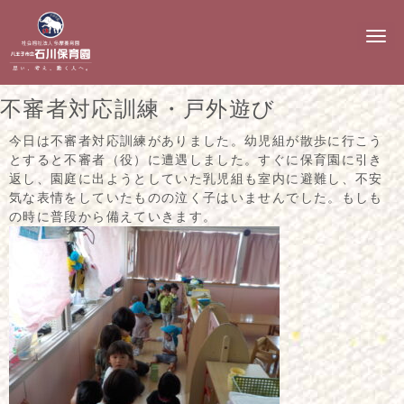
N
a
v
i
g
不審者対応訓練・戸外遊び
a
t
i
今日は不審者対応訓練がありました。幼児組が散歩に行こう
o
とすると不審者（役）に遭遇しました。すぐに保育園に引き
n
返し、園庭に出ようとしていた乳児組も室内に避難し、不安
気な表情をしていたものの泣く子はいませんでした。もしも
の時に普段から備えていきます。