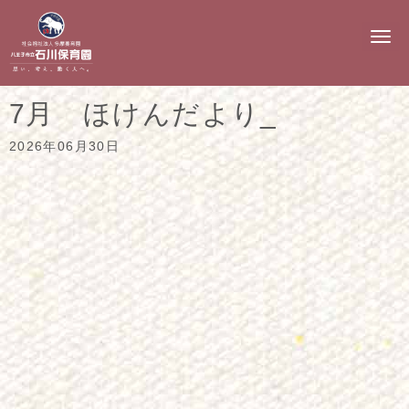
N
a
v
i
g
7月 ほけんだより_
a
t
i
2026年06月30日
o
n