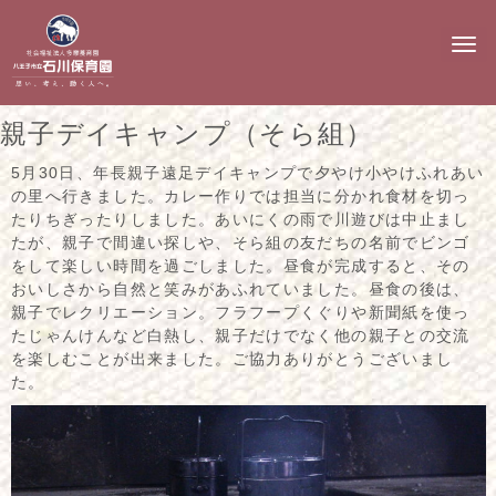
N
a
v
i
g
親子デイキャンプ（そら組）
a
t
i
5月30日、年長親子遠足デイキャンプで夕やけ小やけふれあい
o
の里へ行きました。カレー作りでは担当に分かれ食材を切っ
n
たりちぎったりしました。あいにくの雨で川遊びは中止まし
たが、親子で間違い探しや、そら組の友だちの名前でビンゴ
をして楽しい時間を過ごしました。昼食が完成すると、その
おいしさから自然と笑みがあふれていました。昼食の後は、
親子でレクリエーション。フラフープくぐりや新聞紙を使っ
たじゃんけんなど白熱し、親子だけでなく他の親子との交流
を楽しむことが出来ました。ご協力ありがとうございまし
た。