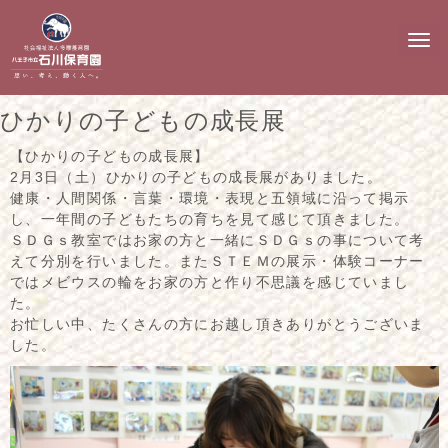
N
a
v
i
g
ひかりの子どもの成長展
a
t
i
【ひかりの子どもの成長展】
o
2月3日（土）ひかりの子どもの成長展がありました。
n
健康・人間関係・言葉・環境・表現と五領域に沿って掲示
し、一年間の子どもたちの育ちを見て感じて頂きました。
ＳＤＧｓ教室ではお家の方と一緒にＳＤＧｓの事について考
えて分別を行いました。またＳＴＥＭの展示・体験コーナー
ではメビウスの輪をお家の方と作り不思議を感じていまし
た。
お忙しい中、たくさんの方にお越し頂きありがとうございま
した。